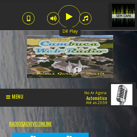
Dê Play
No Ar Agora:
MENU
Automático
Até as 23:59
RADIOSAOVIVO.ONLINE